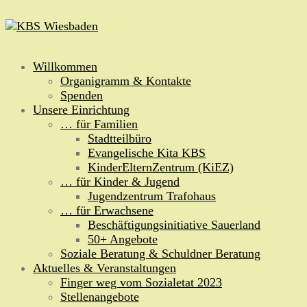
Zum
Inhalt
springen
Willkommen
Organigramm & Kontakte
Spenden
Unsere Einrichtung
… für Familien
Stadtteilbüro
Evangelische Kita KBS
KinderElternZentrum (KiEZ)
… für Kinder & Jugend
Jugendzentrum Trafohaus
… für Erwachsene
Beschäftigungsinitiative Sauerland
50+ Angebote
Soziale Beratung & Schuldner Beratung
Aktuelles & Veranstaltungen
Finger weg vom Sozialetat 2023
Stellenangebote