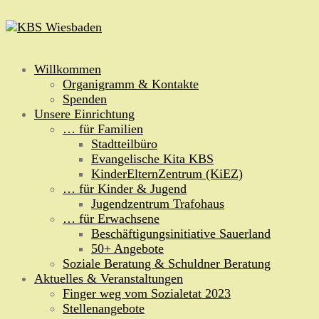
Zum
Inhalt
springen
Willkommen
Organigramm & Kontakte
Spenden
Unsere Einrichtung
… für Familien
Stadtteilbüro
Evangelische Kita KBS
KinderElternZentrum (KiEZ)
… für Kinder & Jugend
Jugendzentrum Trafohaus
… für Erwachsene
Beschäftigungsinitiative Sauerland
50+ Angebote
Soziale Beratung & Schuldner Beratung
Aktuelles & Veranstaltungen
Finger weg vom Sozialetat 2023
Stellenangebote