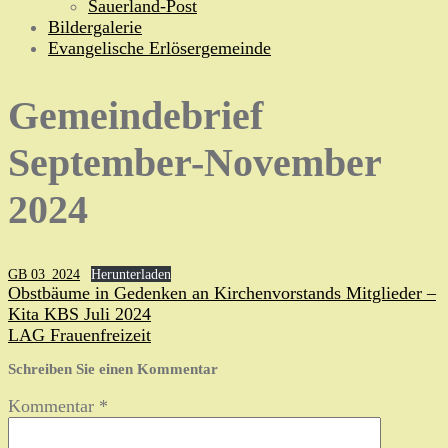
Sauerland-Post
Bildergalerie
Evangelische Erlösergemeinde
Gemeindebrief
September-November
2024
GB 03_2024
Herunterladen
Beitragsnavigation
Obstbäume in Gedenken an Kirchenvorstands Mitglieder –
Kita KBS Juli 2024
LAG Frauenfreizeit
Schreiben Sie einen Kommentar
Kommentar
*