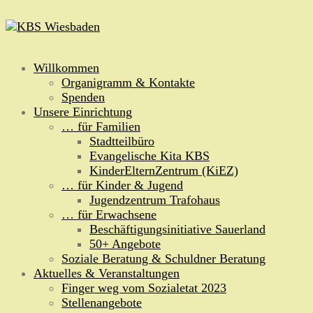
Zum
Inhalt
springen
Willkommen
Organigramm & Kontakte
Spenden
Unsere Einrichtung
… für Familien
Stadtteilbüro
Evangelische Kita KBS
KinderElternZentrum (KiEZ)
… für Kinder & Jugend
Jugendzentrum Trafohaus
… für Erwachsene
Beschäftigungsinitiative Sauerland
50+ Angebote
Soziale Beratung & Schuldner Beratung
Aktuelles & Veranstaltungen
Finger weg vom Sozialetat 2023
Stellenangebote