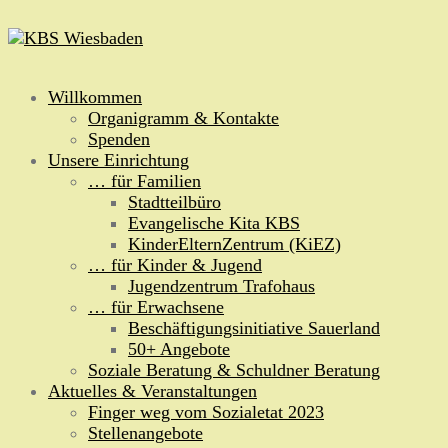
Zum
Inhalt
springen
Willkommen
Organigramm & Kontakte
Spenden
Unsere Einrichtung
… für Familien
Stadtteilbüro
Evangelische Kita KBS
KinderElternZentrum (KiEZ)
… für Kinder & Jugend
Jugendzentrum Trafohaus
… für Erwachsene
Beschäftigungsinitiative Sauerland
50+ Angebote
Soziale Beratung & Schuldner Beratung
Aktuelles & Veranstaltungen
Finger weg vom Sozialetat 2023
Stellenangebote