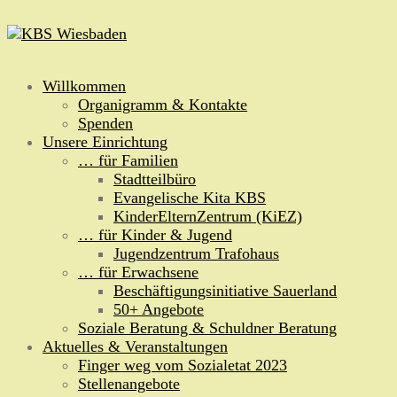
Zum
Inhalt
springen
Willkommen
Organigramm & Kontakte
Spenden
Unsere Einrichtung
… für Familien
Stadtteilbüro
Evangelische Kita KBS
KinderElternZentrum (KiEZ)
… für Kinder & Jugend
Jugendzentrum Trafohaus
… für Erwachsene
Beschäftigungsinitiative Sauerland
50+ Angebote
Soziale Beratung & Schuldner Beratung
Aktuelles & Veranstaltungen
Finger weg vom Sozialetat 2023
Stellenangebote