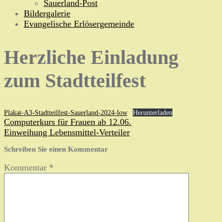
Sauerland-Post
Bildergalerie
Evangelische Erlösergemeinde
Herzliche Einladung
zum Stadtteilfest
Plakat-A3-Stadtteilfest-Sauerland-2024-low
Herunterladen
Beitragsnavigation
Computerkurs für Frauen ab 12.06.
Einweihung Lebensmittel-Verteiler
Schreiben Sie einen Kommentar
Kommentar
*